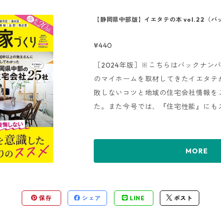
選ぶ方は、必見の1冊です。
【静岡県中部版】イエタテの本 vol.22（
¥440
［2024年版］※こちらはバックナンバー
のマイホームを取材してきたイエタテ
敗しないコツと地域の住宅会社情報を
た。また今号では、『住宅性能』にも
います。１軒１軒独自に取材した『新
ン実例』『モデルハウス』、各社の施
できる『Gallery』、会社の特徴を
MORE
ど、各社を比較検討しやすい形でご紹
選ぶ方は、必見の1冊です。
保存
シェア
LINE
ポスト