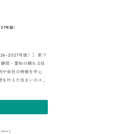
027年版）
26-2027年版）］ 家づ
 静岡・愛知の頼れる住
例や会社の特徴を中心
想を叶えた住まいのスト
りアイデア」、住宅性能
解説など、これからの家
うイエタテ』が、公開の
ンバー）