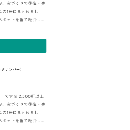
が、家づくりで後悔・失
この1冊にまとめまし
スポットを当て紹介して
築実例』『リノベーショ
工バリエーションを一覧
まとめた『会社情報』な
介。これから住宅会社を
バックナンバー）
です※ 2,500軒以上
が、家づくりで後悔・失
この1冊にまとめまし
スポットを当て紹介して
築実例』『リノベーショ