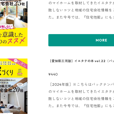
のマイホームを取材してきたイエタテ
敗しないコツと地域の住宅会社情報を
た。また今号では、『住宅性能』にも
います。１軒１軒独自に取材した『新
ン実例』『モデルハウス』、各社の施
できる『Gallery』、会社の特徴を
MORE
ど、各社を比較検討しやすい形でご紹
選ぶ方は、必見の1冊です。
【愛知県三河版】イエタテの本 vol.22（
¥440
［2024年版］※こちらはバックナンバー
のマイホームを取材してきたイエタテ
敗しないコツと地域の住宅会社情報を
た。また今号では、『住宅性能』にも
います。１軒１軒独自に取材した『新