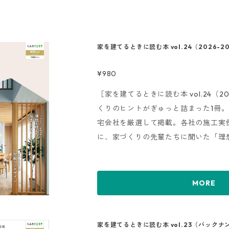
家を建てるときに読む本 vol.24（2026-2
¥980
［家を建てるときに読む本 vol.24（20
くりのヒントがぎゅっと詰まった1冊。
宅会社を厳選して掲載。各社の施工実
に、家づくりの先輩たちに聞いた「理
ーリー」、暮らしがラクになる「間取
や家のデザインテイストに関する用語
づくりに役立つ情報が満載。 『くふ
MORE
ない家づくりをサポートします。
家を建てるときに読む本 vol.23（バックナ