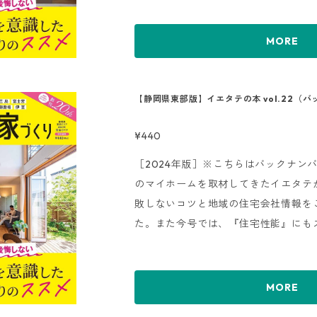
ン実例』『モデルハウス』、各社の施
できる『Gallery』、会社の特徴を
MORE
ど、各社を比較検討しやすい形でご紹
選ぶ方は、必見の1冊です。
【静岡県東部版】イエタテの本 vol.22（
¥440
［2024年版］※こちらはバックナンバー
のマイホームを取材してきたイエタテ
敗しないコツと地域の住宅会社情報を
た。また今号では、『住宅性能』にも
います。１軒１軒独自に取材した『新
ン実例』『モデルハウス』、各社の施
できる『Gallery』、会社の特徴を
MORE
ど、各社を比較検討しやすい形でご紹