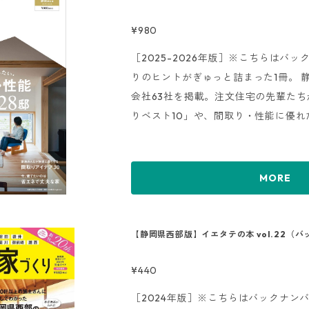
¥980
［2025-2026年版］※こちらはバッ
りのヒントがぎゅっと詰まった1冊。 
会社63社を掲載。注文住宅の先輩た
りベスト10」や、間取り・性能に優れ
省エネ・耐震といった性能面から、家
の工夫まで、これからの家づくりに役
『くふうイエタテ』が、理想の家づく
MORE
ます。
【静岡県西部版】イエタテの本 vol.22（
¥440
［2024年版］※こちらはバックナンバー