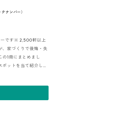
バックナンバー）
です※ 2,500軒以上
が、家づくりで後悔・失
この1冊にまとめまし
スポットを当て紹介して
築実例』『リノベーショ
工バリエーションを一覧
まとめた『会社情報』な
介。これから住宅会社を