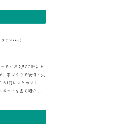
工バリエーションを一覧
まとめた『会社情報』な
介。これから住宅会社を
バックナンバー）
です※ 2,500軒以上
が、家づくりで後悔・失
この1冊にまとめまし
スポットを当て紹介して
築実例』『リノベーショ
工バリエーションを一覧
まとめた『会社情報』な
介。これから住宅会社を