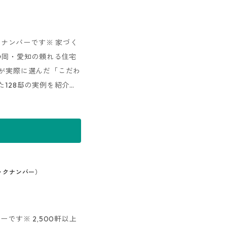
クナンバーです※ 家づく
静岡・愛知の頼れる住宅
ちが実際に選んだ「こだわ
た128邸の実例を紹介。
族で快適に暮らす間取り
立つアイデアが満載。
りの第一歩をサポートし
バックナンバー）
です※ 2,500軒以上